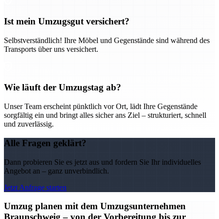
Ist mein Umzugsgut versichert?
Selbstverständlich! Ihre Möbel und Gegenstände sind während des
Transports über uns versichert.
Wie läuft der Umzugstag ab?
Unser Team erscheint pünktlich vor Ort, lädt Ihre Gegenstände
sorgfältig ein und bringt alles sicher ans Ziel – strukturiert, schnell
und zuverlässig.
Alle Fragen geklärt?
Dann probieren Sie es jetzt aus und fordern Sie Ihr individuelles
Angebot an – ganz unverbindlich.
Jetzt Anfrage starten
Umzug planen mit dem Umzugsunternehmen
Braunschweig – von der Vorbereitung bis zur