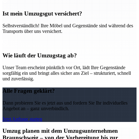
Ist mein Umzugsgut versichert?
Selbstverständlich! Ihre Möbel und Gegenstände sind während des
Transports über uns versichert.
Wie läuft der Umzugstag ab?
Unser Team erscheint pünktlich vor Ort, lädt Ihre Gegenstände
sorgfältig ein und bringt alles sicher ans Ziel – strukturiert, schnell
und zuverlässig.
Alle Fragen geklärt?
Dann probieren Sie es jetzt aus und fordern Sie Ihr individuelles
Angebot an – ganz unverbindlich.
Jetzt Anfrage starten
Umzug planen mit dem Umzugsunternehmen
Braunschweig – von der Vorbereitung bis zur