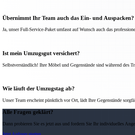
Übernimmt Ihr Team auch das Ein- und Auspacken?
Ja, unser Full-Service-Paket umfasst auf Wunsch auch das professio
Ist mein Umzugsgut versichert?
Selbstverständlich! Ihre Möbel und Gegenstände sind während des Tra
Wie läuft der Umzugstag ab?
Unser Team erscheint pünktlich vor Ort, lädt Ihre Gegenstände sorgfälti
Alle Fragen geklärt?
Dann probieren Sie es jetzt aus und fordern Sie Ihr individuelles Ang
Jetzt Anfrage starten