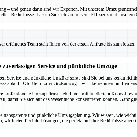
anung – und genau darin sind wir Experten. Mit unserem Umzugsunterne
ellen Bedürfnisse. Lassen Sie sich von unserer Effizienz und unserem 
 erfahrenes Team steht Ihnen von der ersten Anfrage bis zum letzten Ka
ie zuverlässigen Service und pünktliche Umzüge
gen Service und pünktliche Umzüge sorgt, sind Sie bei uns genau rich
tress abläuft. Ob Klein- oder Großumzug – wir übernehmen mit Leidens
ere professionelle Umzugsfirma steht Ihnen mit fundiertem Know-how u
l, damit Sie sich auf das Wesentliche konzentrieren können. Ganz glei
ne transparente und pünktliche Umzugsplanung. Wir wissen, wie wichtig e
 wir bieten flexible Lösungen, die perfekt auf Ihre Bedürfnisse abgest