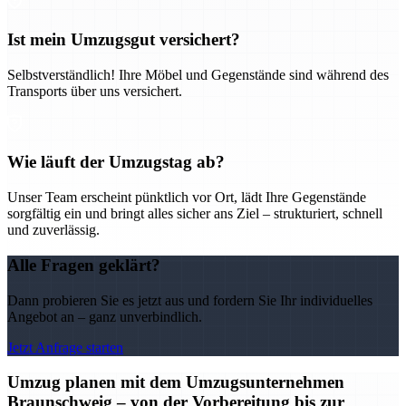
Ist mein Umzugsgut versichert?
Selbstverständlich! Ihre Möbel und Gegenstände sind während des
Transports über uns versichert.
Wie läuft der Umzugstag ab?
Unser Team erscheint pünktlich vor Ort, lädt Ihre Gegenstände
sorgfältig ein und bringt alles sicher ans Ziel – strukturiert, schnell
und zuverlässig.
Alle Fragen geklärt?
Dann probieren Sie es jetzt aus und fordern Sie Ihr individuelles
Angebot an – ganz unverbindlich.
Jetzt Anfrage starten
Umzug planen mit dem Umzugsunternehmen
Braunschweig – von der Vorbereitung bis zur