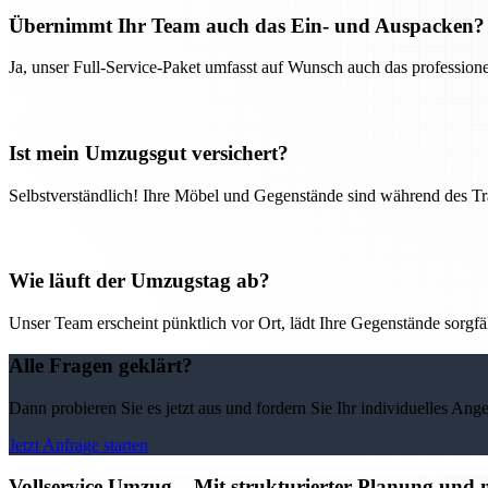
Übernimmt Ihr Team auch das Ein- und Auspacken?
Ja, unser Full-Service-Paket umfasst auf Wunsch auch das professio
Ist mein Umzugsgut versichert?
Selbstverständlich! Ihre Möbel und Gegenstände sind während des Tra
Wie läuft der Umzugstag ab?
Unser Team erscheint pünktlich vor Ort, lädt Ihre Gegenstände sorgfälti
Alle Fragen geklärt?
Dann probieren Sie es jetzt aus und fordern Sie Ihr individuelles Ang
Jetzt Anfrage starten
Vollservice Umzug – Mit strukturierter Planung und