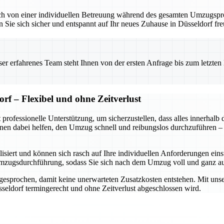
auch von einer individuellen Betreuung während des gesamten Umzugsproz
 Sie sich sicher und entspannt auf Ihr neues Zuhause in Düsseldorf fre
 erfahrenes Team steht Ihnen von der ersten Anfrage bis zum letzten Ka
f – Flexibel und ohne Zeitverlust
professionelle Unterstützung, um sicherzustellen, dass alles innerhal
 Ihnen dabei helfen, den Umzug schnell und reibungslos durchzuführen 
lisiert und können sich rasch auf Ihre individuellen Anforderungen e
e Umzugsdurchführung, sodass Sie sich nach dem Umzug voll und ganz 
esprochen, damit keine unerwarteten Zusatzkosten entstehen. Mit unsere
seldorf termingerecht und ohne Zeitverlust abgeschlossen wird.