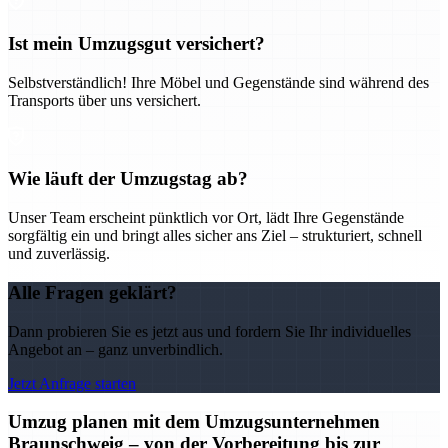
Ist mein Umzugsgut versichert?
Selbstverständlich! Ihre Möbel und Gegenstände sind während des
Transports über uns versichert.
Wie läuft der Umzugstag ab?
Unser Team erscheint pünktlich vor Ort, lädt Ihre Gegenstände
sorgfältig ein und bringt alles sicher ans Ziel – strukturiert, schnell
und zuverlässig.
Alle Fragen geklärt?
Dann probieren Sie es jetzt aus und fordern Sie Ihr individuelles
Angebot an – ganz unverbindlich.
Jetzt Anfrage starten
Umzug planen mit dem Umzugsunternehmen
Braunschweig – von der Vorbereitung bis zur