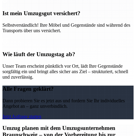
Ist mein Umzugsgut versichert?
Selbstverständlich! Ihre Möbel und Gegenstände sind während des
Transports über uns versichert.
Wie läuft der Umzugstag ab?
Unser Team erscheint pünktlich vor Ort, lädt Ihre Gegenstände
sorgfältig ein und bringt alles sicher ans Ziel – strukturiert, schnell
und zuverlässig.
Alle Fragen geklärt?
Dann probieren Sie es jetzt aus und fordern Sie Ihr individuelles
Angebot an – ganz unverbindlich.
Jetzt Anfrage starten
Umzug planen mit dem Umzugsunternehmen
Braunschweig – von der Vorbereitung bis zur