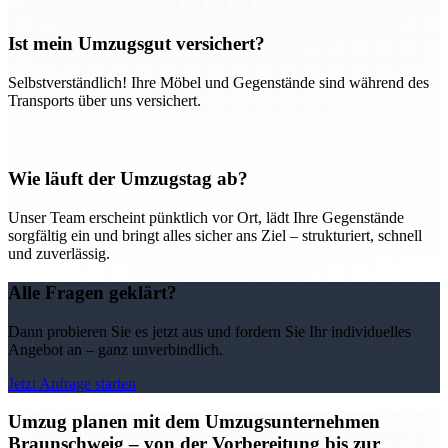
Ist mein Umzugsgut versichert?
Selbstverständlich! Ihre Möbel und Gegenstände sind während des
Transports über uns versichert.
Wie läuft der Umzugstag ab?
Unser Team erscheint pünktlich vor Ort, lädt Ihre Gegenstände
sorgfältig ein und bringt alles sicher ans Ziel – strukturiert, schnell
und zuverlässig.
Alle Fragen geklärt?
Dann probieren Sie es jetzt aus und fordern Sie Ihr individuelles
Angebot an – ganz unverbindlich.
Jetzt Anfrage starten
Umzug planen mit dem Umzugsunternehmen
Braunschweig – von der Vorbereitung bis zur