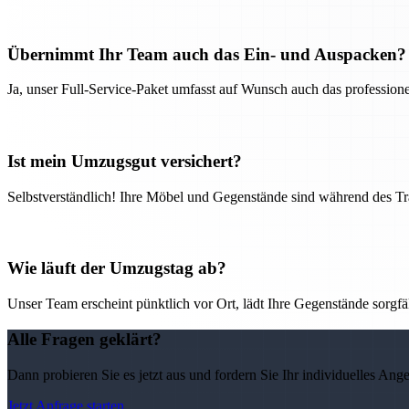
Übernimmt Ihr Team auch das Ein- und Auspacken?
Ja, unser Full-Service-Paket umfasst auf Wunsch auch das professio
Ist mein Umzugsgut versichert?
Selbstverständlich! Ihre Möbel und Gegenstände sind während des Tra
Wie läuft der Umzugstag ab?
Unser Team erscheint pünktlich vor Ort, lädt Ihre Gegenstände sorgfälti
Alle Fragen geklärt?
Dann probieren Sie es jetzt aus und fordern Sie Ihr individuelles Ang
Jetzt Anfrage starten