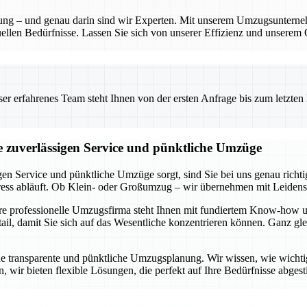
anung – und genau darin sind wir Experten. Mit unserem Umzugsunterne
ellen Bedürfnisse. Lassen Sie sich von unserer Effizienz und unserem 
 erfahrenes Team steht Ihnen von der ersten Anfrage bis zum letzten Ka
ie zuverlässigen Service und pünktliche Umzüge
gen Service und pünktliche Umzüge sorgt, sind Sie bei uns genau rich
tress abläuft. Ob Klein- oder Großumzug – wir übernehmen mit Leidens
ere professionelle Umzugsfirma steht Ihnen mit fundiertem Know-how u
l, damit Sie sich auf das Wesentliche konzentrieren können. Ganz glei
ne transparente und pünktliche Umzugsplanung. Wir wissen, wie wichtig e
 wir bieten flexible Lösungen, die perfekt auf Ihre Bedürfnisse abgest