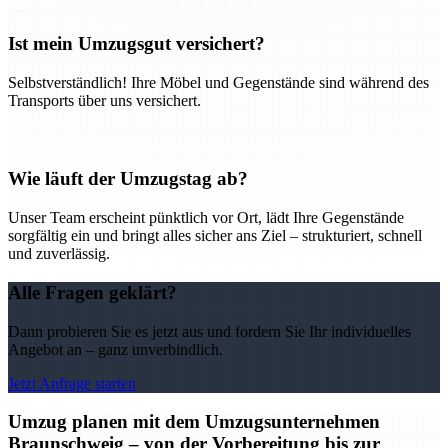
Ist mein Umzugsgut versichert?
Selbstverständlich! Ihre Möbel und Gegenstände sind während des
Transports über uns versichert.
Wie läuft der Umzugstag ab?
Unser Team erscheint pünktlich vor Ort, lädt Ihre Gegenstände
sorgfältig ein und bringt alles sicher ans Ziel – strukturiert, schnell
und zuverlässig.
Alle Fragen geklärt?
Dann probieren Sie es jetzt aus und fordern Sie Ihr individuelles
Angebot an – ganz unverbindlich.
Jetzt Anfrage starten
Umzug planen mit dem Umzugsunternehmen
Braunschweig – von der Vorbereitung bis zur