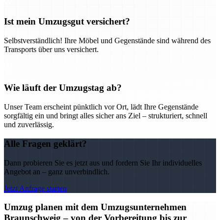
Ist mein Umzugsgut versichert?
Selbstverständlich! Ihre Möbel und Gegenstände sind während des
Transports über uns versichert.
Wie läuft der Umzugstag ab?
Unser Team erscheint pünktlich vor Ort, lädt Ihre Gegenstände
sorgfältig ein und bringt alles sicher ans Ziel – strukturiert, schnell
und zuverlässig.
Alle Fragen geklärt?
Dann probieren Sie es jetzt aus und fordern Sie Ihr individuelles
Angebot an – ganz unverbindlich.
Jetzt Anfrage starten
Umzug planen mit dem Umzugsunternehmen
Braunschweig – von der Vorbereitung bis zur