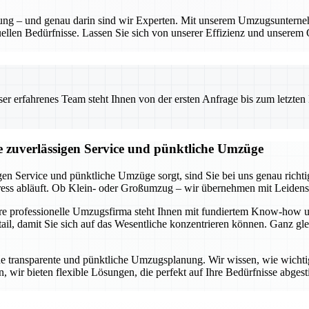
anung – und genau darin sind wir Experten. Mit unserem Umzugsunterne
ellen Bedürfnisse. Lassen Sie sich von unserer Effizienz und unserem 
 erfahrenes Team steht Ihnen von der ersten Anfrage bis zum letzten Ka
ie zuverlässigen Service und pünktliche Umzüge
gen Service und pünktliche Umzüge sorgt, sind Sie bei uns genau rich
tress abläuft. Ob Klein- oder Großumzug – wir übernehmen mit Leidens
ere professionelle Umzugsfirma steht Ihnen mit fundiertem Know-how u
l, damit Sie sich auf das Wesentliche konzentrieren können. Ganz glei
ne transparente und pünktliche Umzugsplanung. Wir wissen, wie wichtig e
 wir bieten flexible Lösungen, die perfekt auf Ihre Bedürfnisse abgest