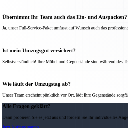
Übernimmt Ihr Team auch das Ein- und Auspacken?
Ja, unser Full-Service-Paket umfasst auf Wunsch auch das professio
Ist mein Umzugsgut versichert?
Selbstverständlich! Ihre Möbel und Gegenstände sind während des Tra
Wie läuft der Umzugstag ab?
Unser Team erscheint pünktlich vor Ort, lädt Ihre Gegenstände sorgfälti
Alle Fragen geklärt?
Dann probieren Sie es jetzt aus und fordern Sie Ihr individuelles Ang
Jetzt Anfrage starten