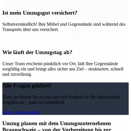
Ist mein Umzugsgut versichert?
Selbstverständlich! Ihre Möbel und Gegenstände sind während des
Transports über uns versichert.
Wie läuft der Umzugstag ab?
Unser Team erscheint pünktlich vor Ort, lädt Ihre Gegenstände
sorgfältig ein und bringt alles sicher ans Ziel – strukturiert, schnell
und zuverlässig.
Alle Fragen geklärt?
Dann probieren Sie es jetzt aus und fordern Sie Ihr individuelles
Angebot an – ganz unverbindlich.
Jetzt Anfrage starten
Umzug planen mit dem Umzugsunternehmen
Braunschweig – von der Vorbereitung bis zur