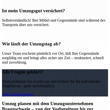
Ist mein Umzugsgut versichert?
Selbstverständlich! Ihre Möbel und Gegenstände sind während des
Transports über uns versichert.
Wie läuft der Umzugstag ab?
Unser Team erscheint pünktlich vor Ort, lädt Ihre Gegenstände
sorgfältig ein und bringt alles sicher ans Ziel – strukturiert, schnell
und zuverlässig.
Alle Fragen geklärt?
Dann probieren Sie es jetzt aus und fordern Sie Ihr individuelles
Angebot an – ganz unverbindlich.
Jetzt Anfrage starten
Umzug planen mit dem Umzugsunternehmen
Braunschweig – von der Vorbereitung bis zur