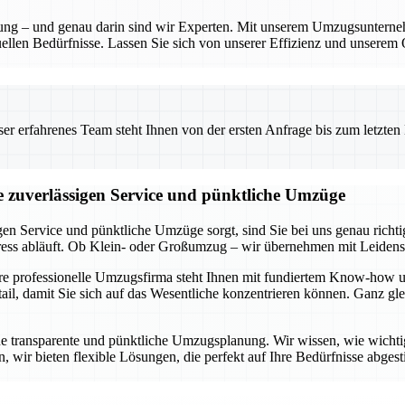
anung – und genau darin sind wir Experten. Mit unserem Umzugsunterne
ellen Bedürfnisse. Lassen Sie sich von unserer Effizienz und unserem 
 erfahrenes Team steht Ihnen von der ersten Anfrage bis zum letzten Ka
ie zuverlässigen Service und pünktliche Umzüge
gen Service und pünktliche Umzüge sorgt, sind Sie bei uns genau rich
tress abläuft. Ob Klein- oder Großumzug – wir übernehmen mit Leidens
ere professionelle Umzugsfirma steht Ihnen mit fundiertem Know-how u
l, damit Sie sich auf das Wesentliche konzentrieren können. Ganz glei
ne transparente und pünktliche Umzugsplanung. Wir wissen, wie wichtig e
 wir bieten flexible Lösungen, die perfekt auf Ihre Bedürfnisse abgest