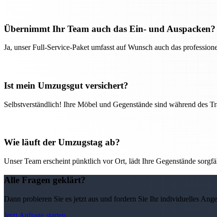
Übernimmt Ihr Team auch das Ein- und Auspacken?
Ja, unser Full-Service-Paket umfasst auf Wunsch auch das professio
Ist mein Umzugsgut versichert?
Selbstverständlich! Ihre Möbel und Gegenstände sind während des Tra
Wie läuft der Umzugstag ab?
Unser Team erscheint pünktlich vor Ort, lädt Ihre Gegenstände sorgfälti
Alle Fragen geklärt?
Dann probieren Sie es jetzt aus und fordern Sie Ihr individuelles Ang
Jetzt Anfrage starten