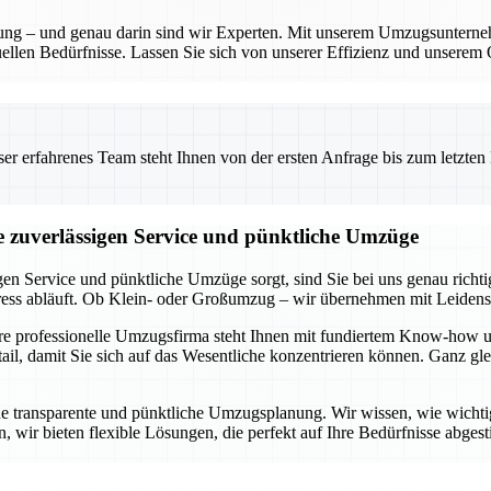
anung – und genau darin sind wir Experten. Mit unserem Umzugsunterne
ellen Bedürfnisse. Lassen Sie sich von unserer Effizienz und unserem 
 erfahrenes Team steht Ihnen von der ersten Anfrage bis zum letzten Ka
ie zuverlässigen Service und pünktliche Umzüge
gen Service und pünktliche Umzüge sorgt, sind Sie bei uns genau rich
tress abläuft. Ob Klein- oder Großumzug – wir übernehmen mit Leidens
ere professionelle Umzugsfirma steht Ihnen mit fundiertem Know-how u
l, damit Sie sich auf das Wesentliche konzentrieren können. Ganz glei
ne transparente und pünktliche Umzugsplanung. Wir wissen, wie wichtig e
 wir bieten flexible Lösungen, die perfekt auf Ihre Bedürfnisse abgest