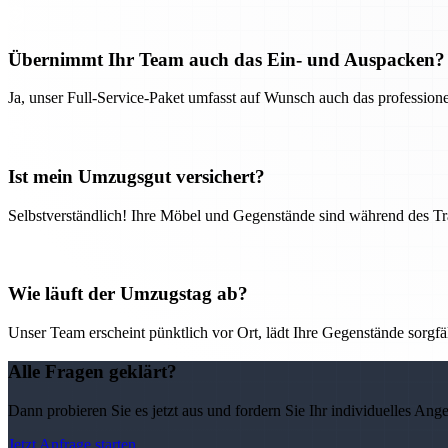
Übernimmt Ihr Team auch das Ein- und Auspacken?
Ja, unser Full-Service-Paket umfasst auf Wunsch auch das professio
Ist mein Umzugsgut versichert?
Selbstverständlich! Ihre Möbel und Gegenstände sind während des Tra
Wie läuft der Umzugstag ab?
Unser Team erscheint pünktlich vor Ort, lädt Ihre Gegenstände sorgfälti
Alle Fragen geklärt?
Dann probieren Sie es jetzt aus und fordern Sie Ihr individuelles Ang
Jetzt Anfrage starten