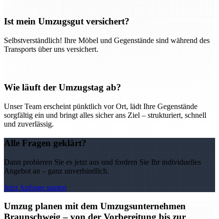
Ist mein Umzugsgut versichert?
Selbstverständlich! Ihre Möbel und Gegenstände sind während des
Transports über uns versichert.
Wie läuft der Umzugstag ab?
Unser Team erscheint pünktlich vor Ort, lädt Ihre Gegenstände
sorgfältig ein und bringt alles sicher ans Ziel – strukturiert, schnell
und zuverlässig.
Alle Fragen geklärt?
Dann probieren Sie es jetzt aus und fordern Sie Ihr individuelles
Angebot an – ganz unverbindlich.
Jetzt Anfrage starten
Umzug planen mit dem Umzugsunternehmen
Braunschweig – von der Vorbereitung bis zur