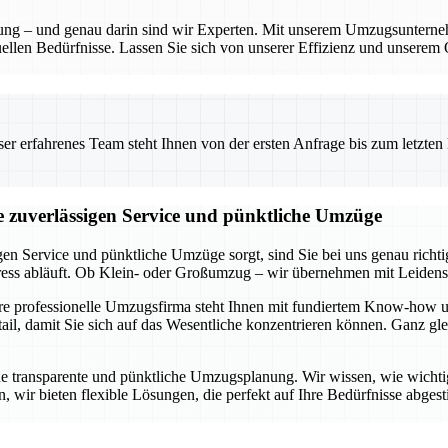
anung – und genau darin sind wir Experten. Mit unserem Umzugsunterne
ellen Bedürfnisse. Lassen Sie sich von unserer Effizienz und unserem 
 erfahrenes Team steht Ihnen von der ersten Anfrage bis zum letzten Ka
ie zuverlässigen Service und pünktliche Umzüge
gen Service und pünktliche Umzüge sorgt, sind Sie bei uns genau rich
tress abläuft. Ob Klein- oder Großumzug – wir übernehmen mit Leidens
ere professionelle Umzugsfirma steht Ihnen mit fundiertem Know-how u
l, damit Sie sich auf das Wesentliche konzentrieren können. Ganz glei
ne transparente und pünktliche Umzugsplanung. Wir wissen, wie wichtig e
 wir bieten flexible Lösungen, die perfekt auf Ihre Bedürfnisse abgest