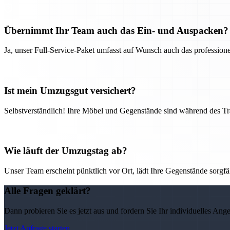
Übernimmt Ihr Team auch das Ein- und Auspacken?
Ja, unser Full-Service-Paket umfasst auf Wunsch auch das professio
Ist mein Umzugsgut versichert?
Selbstverständlich! Ihre Möbel und Gegenstände sind während des Tra
Wie läuft der Umzugstag ab?
Unser Team erscheint pünktlich vor Ort, lädt Ihre Gegenstände sorgfälti
Alle Fragen geklärt?
Dann probieren Sie es jetzt aus und fordern Sie Ihr individuelles Ang
Jetzt Anfrage starten