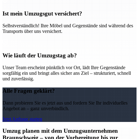
Ist mein Umzugsgut versichert?
Selbstverständlich! Ihre Möbel und Gegenstände sind während des
Transports über uns versichert.
Wie läuft der Umzugstag ab?
Unser Team erscheint pünktlich vor Ort, lädt Ihre Gegenstände
sorgfältig ein und bringt alles sicher ans Ziel – strukturiert, schnell
und zuverlässig.
Alle Fragen geklärt?
Dann probieren Sie es jetzt aus und fordern Sie Ihr individuelles
Angebot an – ganz unverbindlich.
Jetzt Anfrage starten
Umzug planen mit dem Umzugsunternehmen
Braunschweig – von der Vorbereitung bis zur