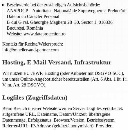
Beschwerde bei der zuständigen Aufsichtsbehörde:
ANSPDCP – Autoritatea Națională de Supraveghere a Prelucrării
Datelor cu Caracter Personal
B-dul G-ral. Gheorghe Magheru 28–30, Sector 1, 010336
București, România
Website: www.dataprotection.ro
Kontakt für Rechte/Widerspruch:
info@mueller-and-partner.com
Hosting, E-Mail-Versand, Infrastruktur
Wir nutzen EU-/EWR-Hosting (oder Anbieter mit DSGVO-SCC),
um unser Online-Angebot sicher bereitzustellen (Art. 6 Abs. 1 lit. f i.
V. m. Art. 28 DSGVO).
Logfiles (Zugriffsdaten)
Beim Besuch unserer Website werden Server-Logfiles verarbeitet:
aufgerufene URL, Dateiname, Datum/Uhrzeit, übertragene
Datenmenge, Erfolgsstatus, Browser/Version, Betriebssystem,
Referrer-URL, IP-Adresse (gekürzt/anonymisiert), Provider.