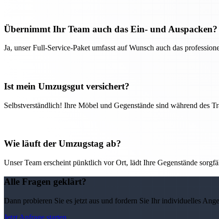
Übernimmt Ihr Team auch das Ein- und Auspacken?
Ja, unser Full-Service-Paket umfasst auf Wunsch auch das professio
Ist mein Umzugsgut versichert?
Selbstverständlich! Ihre Möbel und Gegenstände sind während des Tra
Wie läuft der Umzugstag ab?
Unser Team erscheint pünktlich vor Ort, lädt Ihre Gegenstände sorgfälti
Alle Fragen geklärt?
Dann probieren Sie es jetzt aus und fordern Sie Ihr individuelles Ang
Jetzt Anfrage starten