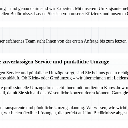
anung – und genau darin sind wir Experten. Mit unserem Umzugsunterne
ellen Bedürfnisse. Lassen Sie sich von unserer Effizienz und unserem 
 erfahrenes Team steht Ihnen von der ersten Anfrage bis zum letzten Ka
ie zuverlässigen Service und pünktliche Umzüge
gen Service und pünktliche Umzüge sorgt, sind Sie bei uns genau rich
tress abläuft. Ob Klein- oder Großumzug – wir übernehmen mit Leidens
ere professionelle Umzugsfirma steht Ihnen mit fundiertem Know-how u
l, damit Sie sich auf das Wesentliche konzentrieren können. Ganz glei
ne transparente und pünktliche Umzugsplanung. Wir wissen, wie wichtig e
 wir bieten flexible Lösungen, die perfekt auf Ihre Bedürfnisse abgest