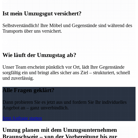
Ist mein Umzugsgut versichert?
Selbstverständlich! Ihre Möbel und Gegenstände sind während des
Transports über uns versichert.
Wie läuft der Umzugstag ab?
Unser Team erscheint pünktlich vor Ort, lädt Ihre Gegenstände
sorgfältig ein und bringt alles sicher ans Ziel – strukturiert, schnell
und zuverlässig.
Alle Fragen geklärt?
Dann probieren Sie es jetzt aus und fordern Sie Ihr individuelles
Angebot an – ganz unverbindlich.
Jetzt Anfrage starten
Umzug planen mit dem Umzugsunternehmen
Braunschweig – von der Vorbereitung bis zur