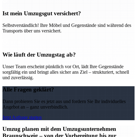
Ist mein Umzugsgut versichert?
Selbstverständlich! Ihre Möbel und Gegenstände sind während des
Transports über uns versichert.
Wie läuft der Umzugstag ab?
Unser Team erscheint pünktlich vor Ort, lädt Ihre Gegenstände
sorgfältig ein und bringt alles sicher ans Ziel – strukturiert, schnell
und zuverlässig.
Alle Fragen geklärt?
Dann probieren Sie es jetzt aus und fordern Sie Ihr individuelles
Angebot an – ganz unverbindlich.
Jetzt Anfrage starten
Umzug planen mit dem Umzugsunternehmen
Braunschweig – von der Vorbereitung bis zur