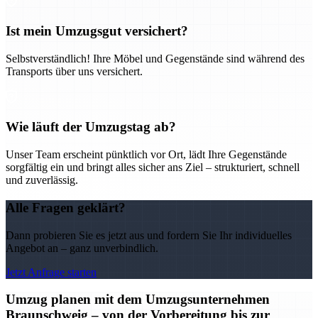
Ist mein Umzugsgut versichert?
Selbstverständlich! Ihre Möbel und Gegenstände sind während des
Transports über uns versichert.
Wie läuft der Umzugstag ab?
Unser Team erscheint pünktlich vor Ort, lädt Ihre Gegenstände
sorgfältig ein und bringt alles sicher ans Ziel – strukturiert, schnell
und zuverlässig.
Alle Fragen geklärt?
Dann probieren Sie es jetzt aus und fordern Sie Ihr individuelles
Angebot an – ganz unverbindlich.
Jetzt Anfrage starten
Umzug planen mit dem Umzugsunternehmen
Braunschweig – von der Vorbereitung bis zur