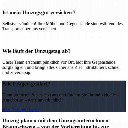
Ist mein Umzugsgut versichert?
Selbstverständlich! Ihre Möbel und Gegenstände sind während des
Transports über uns versichert.
Wie läuft der Umzugstag ab?
Unser Team erscheint pünktlich vor Ort, lädt Ihre Gegenstände
sorgfältig ein und bringt alles sicher ans Ziel – strukturiert, schnell
und zuverlässig.
Alle Fragen geklärt?
Dann probieren Sie es jetzt aus und fordern Sie Ihr individuelles
Angebot an – ganz unverbindlich.
Jetzt Anfrage starten
Umzug planen mit dem Umzugsunternehmen
Braunschweig – von der Vorbereitung bis zur