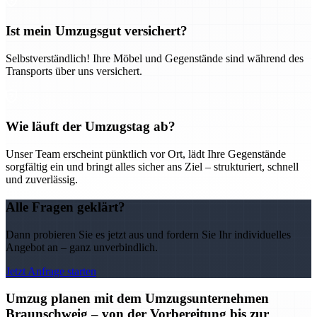
Ist mein Umzugsgut versichert?
Selbstverständlich! Ihre Möbel und Gegenstände sind während des
Transports über uns versichert.
Wie läuft der Umzugstag ab?
Unser Team erscheint pünktlich vor Ort, lädt Ihre Gegenstände
sorgfältig ein und bringt alles sicher ans Ziel – strukturiert, schnell
und zuverlässig.
Alle Fragen geklärt?
Dann probieren Sie es jetzt aus und fordern Sie Ihr individuelles
Angebot an – ganz unverbindlich.
Jetzt Anfrage starten
Umzug planen mit dem Umzugsunternehmen
Braunschweig – von der Vorbereitung bis zur