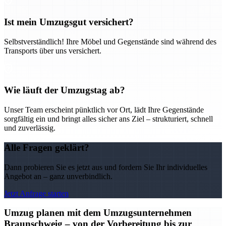
Ist mein Umzugsgut versichert?
Selbstverständlich! Ihre Möbel und Gegenstände sind während des
Transports über uns versichert.
Wie läuft der Umzugstag ab?
Unser Team erscheint pünktlich vor Ort, lädt Ihre Gegenstände
sorgfältig ein und bringt alles sicher ans Ziel – strukturiert, schnell
und zuverlässig.
Alle Fragen geklärt?
Dann probieren Sie es jetzt aus und fordern Sie Ihr individuelles
Angebot an – ganz unverbindlich.
Jetzt Anfrage starten
Umzug planen mit dem Umzugsunternehmen
Braunschweig – von der Vorbereitung bis zur