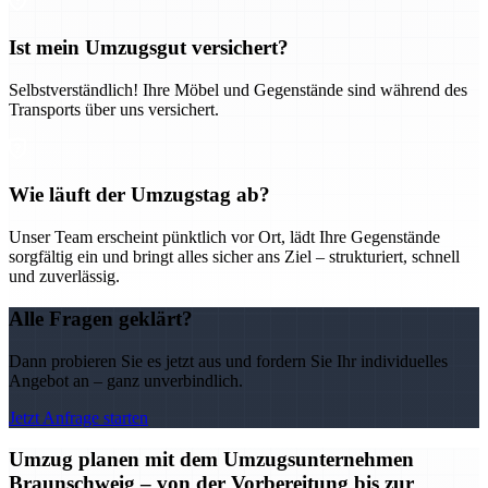
Ist mein Umzugsgut versichert?
Selbstverständlich! Ihre Möbel und Gegenstände sind während des
Transports über uns versichert.
Wie läuft der Umzugstag ab?
Unser Team erscheint pünktlich vor Ort, lädt Ihre Gegenstände
sorgfältig ein und bringt alles sicher ans Ziel – strukturiert, schnell
und zuverlässig.
Alle Fragen geklärt?
Dann probieren Sie es jetzt aus und fordern Sie Ihr individuelles
Angebot an – ganz unverbindlich.
Jetzt Anfrage starten
Umzug planen mit dem Umzugsunternehmen
Braunschweig – von der Vorbereitung bis zur