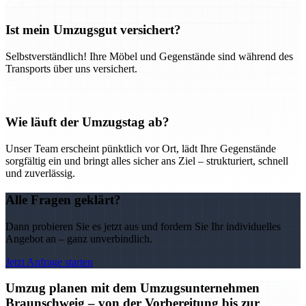
Ist mein Umzugsgut versichert?
Selbstverständlich! Ihre Möbel und Gegenstände sind während des
Transports über uns versichert.
Wie läuft der Umzugstag ab?
Unser Team erscheint pünktlich vor Ort, lädt Ihre Gegenstände
sorgfältig ein und bringt alles sicher ans Ziel – strukturiert, schnell
und zuverlässig.
Alle Fragen geklärt?
Dann probieren Sie es jetzt aus und fordern Sie Ihr individuelles
Angebot an – ganz unverbindlich.
Jetzt Anfrage starten
Umzug planen mit dem Umzugsunternehmen
Braunschweig – von der Vorbereitung bis zur