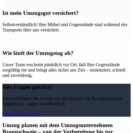
Ist mein Umzugsgut versichert?
Selbstverständlich! Ihre Möbel und Gegenstände sind während des
Transports über uns versichert.
Wie läuft der Umzugstag ab?
Unser Team erscheint pünktlich vor Ort, lädt Ihre Gegenstände
sorgfältig ein und bringt alles sicher ans Ziel – strukturiert, schnell
und zuverlässig.
Alle Fragen geklärt?
Dann probieren Sie es jetzt aus und fordern Sie Ihr individuelles
Angebot an – ganz unverbindlich.
Jetzt Anfrage starten
Umzug planen mit dem Umzugsunternehmen
Braunschweig – von der Vorbereitung bis zur