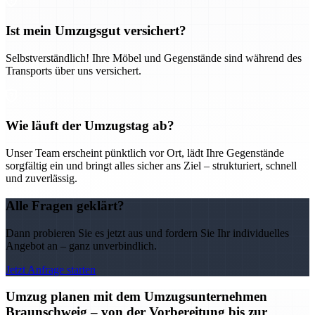
Ist mein Umzugsgut versichert?
Selbstverständlich! Ihre Möbel und Gegenstände sind während des
Transports über uns versichert.
Wie läuft der Umzugstag ab?
Unser Team erscheint pünktlich vor Ort, lädt Ihre Gegenstände
sorgfältig ein und bringt alles sicher ans Ziel – strukturiert, schnell
und zuverlässig.
Alle Fragen geklärt?
Dann probieren Sie es jetzt aus und fordern Sie Ihr individuelles
Angebot an – ganz unverbindlich.
Jetzt Anfrage starten
Umzug planen mit dem Umzugsunternehmen
Braunschweig – von der Vorbereitung bis zur