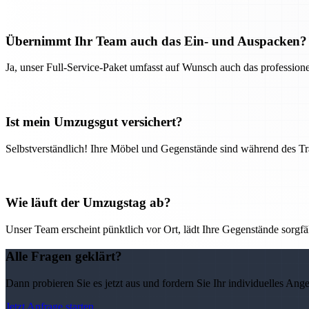
Übernimmt Ihr Team auch das Ein- und Auspacken?
Ja, unser Full-Service-Paket umfasst auf Wunsch auch das professio
Ist mein Umzugsgut versichert?
Selbstverständlich! Ihre Möbel und Gegenstände sind während des Tra
Wie läuft der Umzugstag ab?
Unser Team erscheint pünktlich vor Ort, lädt Ihre Gegenstände sorgfälti
Alle Fragen geklärt?
Dann probieren Sie es jetzt aus und fordern Sie Ihr individuelles Ang
Jetzt Anfrage starten