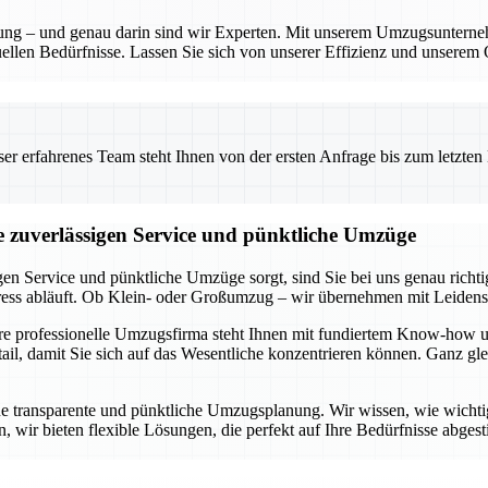
anung – und genau darin sind wir Experten. Mit unserem Umzugsunterne
ellen Bedürfnisse. Lassen Sie sich von unserer Effizienz und unserem 
 erfahrenes Team steht Ihnen von der ersten Anfrage bis zum letzten Ka
ie zuverlässigen Service und pünktliche Umzüge
gen Service und pünktliche Umzüge sorgt, sind Sie bei uns genau rich
tress abläuft. Ob Klein- oder Großumzug – wir übernehmen mit Leidens
ere professionelle Umzugsfirma steht Ihnen mit fundiertem Know-how u
l, damit Sie sich auf das Wesentliche konzentrieren können. Ganz glei
ne transparente und pünktliche Umzugsplanung. Wir wissen, wie wichtig e
 wir bieten flexible Lösungen, die perfekt auf Ihre Bedürfnisse abgest