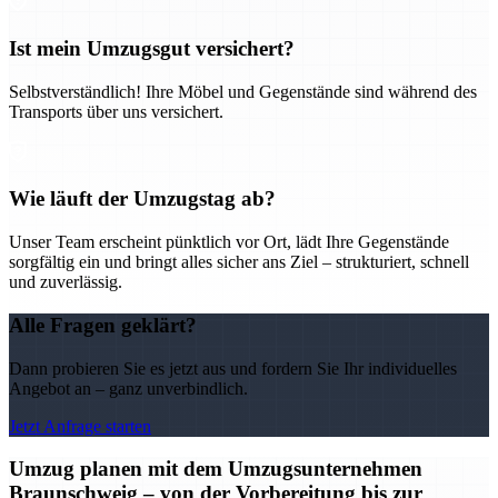
Ist mein Umzugsgut versichert?
Selbstverständlich! Ihre Möbel und Gegenstände sind während des
Transports über uns versichert.
Wie läuft der Umzugstag ab?
Unser Team erscheint pünktlich vor Ort, lädt Ihre Gegenstände
sorgfältig ein und bringt alles sicher ans Ziel – strukturiert, schnell
und zuverlässig.
Alle Fragen geklärt?
Dann probieren Sie es jetzt aus und fordern Sie Ihr individuelles
Angebot an – ganz unverbindlich.
Jetzt Anfrage starten
Umzug planen mit dem Umzugsunternehmen
Braunschweig – von der Vorbereitung bis zur