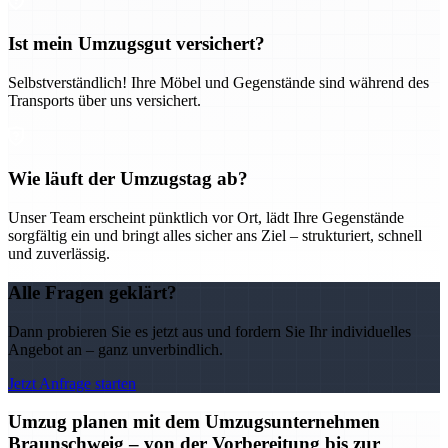
Ist mein Umzugsgut versichert?
Selbstverständlich! Ihre Möbel und Gegenstände sind während des
Transports über uns versichert.
Wie läuft der Umzugstag ab?
Unser Team erscheint pünktlich vor Ort, lädt Ihre Gegenstände
sorgfältig ein und bringt alles sicher ans Ziel – strukturiert, schnell
und zuverlässig.
Alle Fragen geklärt?
Dann probieren Sie es jetzt aus und fordern Sie Ihr individuelles
Angebot an – ganz unverbindlich.
Jetzt Anfrage starten
Umzug planen mit dem Umzugsunternehmen
Braunschweig – von der Vorbereitung bis zur