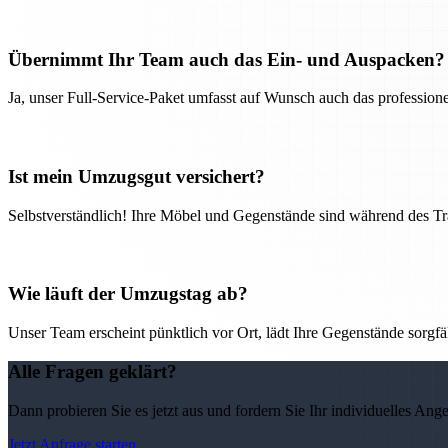
Übernimmt Ihr Team auch das Ein- und Auspacken?
Ja, unser Full-Service-Paket umfasst auf Wunsch auch das professio
Ist mein Umzugsgut versichert?
Selbstverständlich! Ihre Möbel und Gegenstände sind während des Tra
Wie läuft der Umzugstag ab?
Unser Team erscheint pünktlich vor Ort, lädt Ihre Gegenstände sorgfälti
Alle Fragen geklärt?
Dann probieren Sie es jetzt aus und fordern Sie Ihr individuelles Ang
Jetzt Anfrage starten