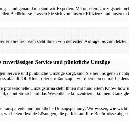
anung – und genau darin sind wir Experten. Mit unserem Umzugsunterne
ellen Bedürfnisse. Lassen Sie sich von unserer Effizienz und unserem 
 erfahrenes Team steht Ihnen von der ersten Anfrage bis zum letzten Ka
ie zuverlässigen Service und pünktliche Umzüge
gen Service und pünktliche Umzüge sorgt, sind Sie bei uns genau rich
tress abläuft. Ob Klein- oder Großumzug – wir übernehmen mit Leidens
ere professionelle Umzugsfirma steht Ihnen mit fundiertem Know-how u
l, damit Sie sich auf das Wesentliche konzentrieren können. Ganz glei
ne transparente und pünktliche Umzugsplanung. Wir wissen, wie wichtig e
 wir bieten flexible Lösungen, die perfekt auf Ihre Bedürfnisse abgest